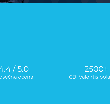
4.4 / 5.0
2500+
osečna ocena
CBI Valentis pol