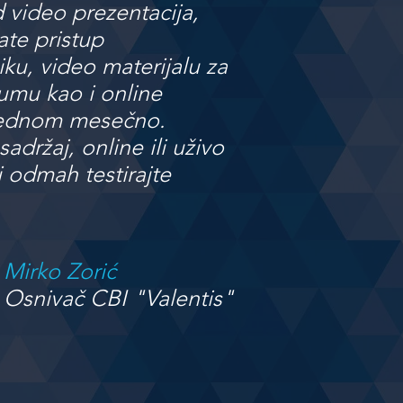
d video prezentacija,
ate pristup
ku, video materijalu za
umu kao i online
jednom mesečno.
sadržaj, online ili uživo
 i odmah testirajte
Mirko Zorić
Osnivač CBI "Valentis"