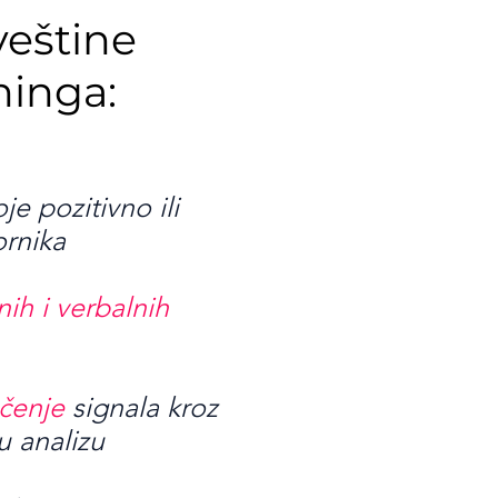
veštine
ninga:
je pozitivno ili
ornika
nih i verbalnih
čenje
signala kroz
u analizu