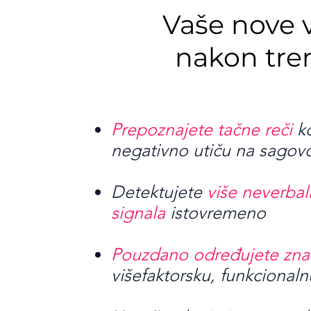
Vaše nove 
nakon tre
Prepoznajete tačne reči
ko
negativno utiču na sagov
Detektujete
više neverbal
signala
istovremeno
Pouzdano određujete zna
višefaktorsku, funkcionaln