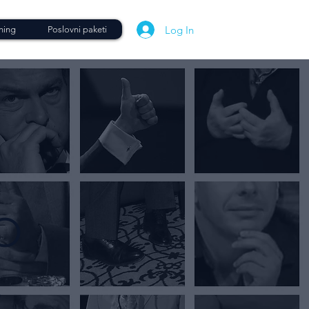
Log In
ning
Poslovni paketi
O
E