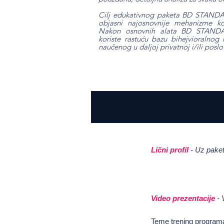
Cilj edukativnog paketa BD STANDAR
objasni najosnovnije mehanizme ko
Nakon osnovnih alata BD STANDAR
koriste rastuću bazu bihejvioralnog
naučenog u daljoj privatnoj i/ili poslo
Lični profil
- Uz paket
Video prezentacije
- 
Teme trening program