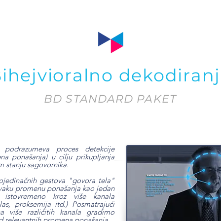
ihejvioralno dekodiran
BD STANDARD PAKET
a podrazumeva proces detekcije
na ponašanja) u cilju prikupljanja
m stanju sagovornika.
pojedinačnih gestova "govora tela"
svaku promenu ponašanja kao jedan
a istovremeno kroz više kanala
las, proksemija itd.)
Posmatrajući
 više različitih kanala gradimo
od relevantnih promena ponašanja.