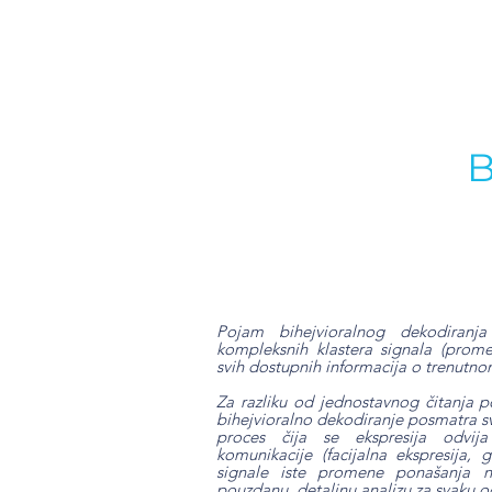
B
Pojam bihejvioralnog dekodiranj
kompleksnih klastera signala (prome
svih dostupnih informacija o trenutno
Za razliku od jednostavnog čitanja 
bihejvioralno dekodiranje posmatra 
proces čija se ekspresija odvij
komunikacije (facijalna ekspresija, g
signale iste promene ponašanja na
pouzdanu, detaljnu analizu za svaku 