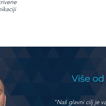
krivene
ikaciji
Više od
"Naš glavni cilj je