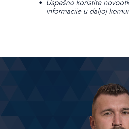
Uspešno koristite novoot
informacije u daljoj komun