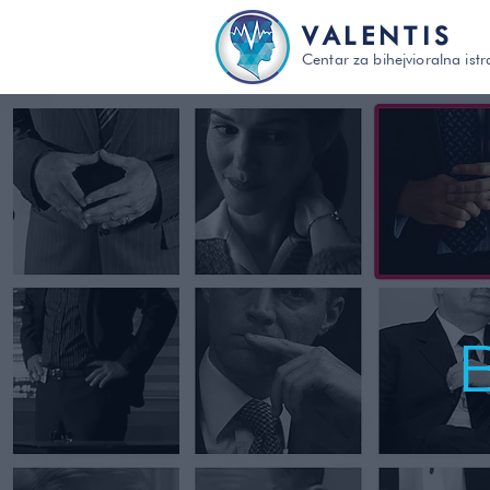
VALENTIS
Centar za bihejvioralna istr