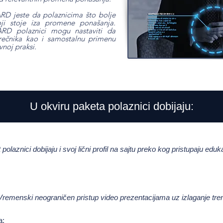
D jeste da polaznicima što bolje
ji stoje iza promene ponašanja.
D polaznici mogu nastaviti da
 rečnika kao i samostalnu primenu
vnoj praksi.
U okviru paketa polaznici dobijaju:
 polaznici dobijaju i svoj lični profil na sajtu preko kog pristupaju edu
Vremenski neograničen pristup video prezentacijama uz izlaganje tren
a: