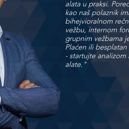
alata u praksi. Pore
kao naš polaznik im
bihejvioralnom rečni
vežbu, internom for
grupnim vežbama 
Plaćen ili besplatan 
- startujte analizom
alate."