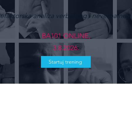
efaktorska analiza verbalnog i neverbalnog
BA101 ONLINE,
3.8.2026.
Startuj trening