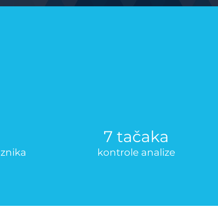
7 tačaka
aznika
kontrole analize