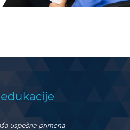
 edukacije
 vaša uspešna primena