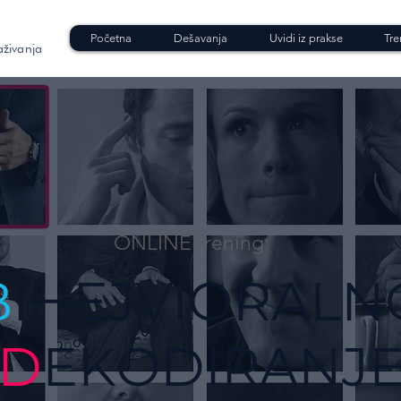
Početna
Dešavanja
Uvidi iz prakse
Tre
aživanja
ONLINE trening:
B
IHEJVIORALN
D
EKODIRANJ