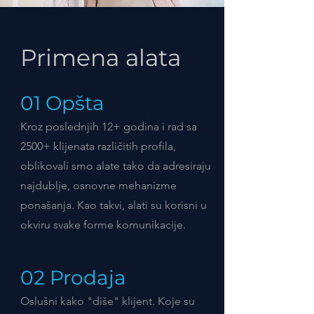
Primena alata
01 Opšta
Kroz poslednjih 12+ godina i rad sa
2500+ klijenata različitih profila,
oblikovali smo alate tako da adresiraju
najdublje, osnovne mehanizme
ponašanja. Kao takvi, alati su korisni u
okviru svake forme komunikacije.
02 Prodaja
Oslušni kako "diše" klijent. Koje su