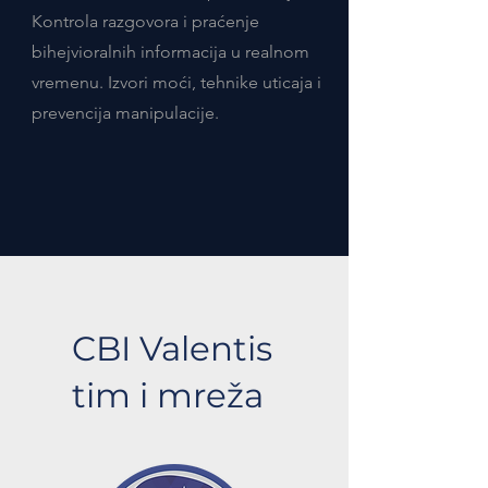
Kontrola razgovora i praćenje
bihejvioralnih informacija u realnom
vremenu. Izvori moći, tehnike uticaja i
prevencija manipulacije.
CBI Valentis
tim i mreža