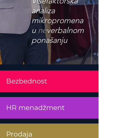
Višefaktorska
analiza
mikropromena
u
ne
verbalnom
ponašanju
Bezbednost
HR menadžment
Prodaja