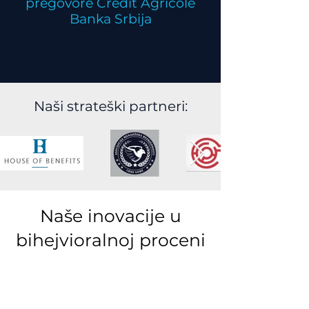
pregovore Credit Agricole
Banka Srbija
Naši strateški partneri:
Naše inovacije u
bihejvioralnoj proceni