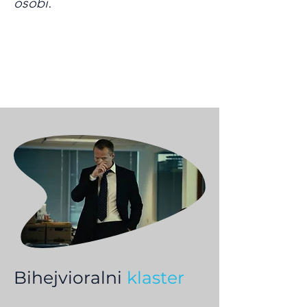
osobi.​
Bihejvioralni
klaster