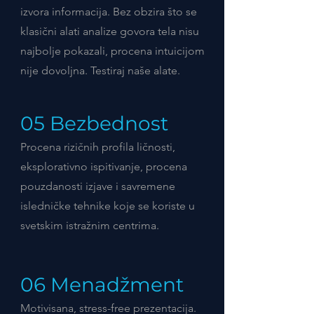
izvora informacija. Bez obzira što se
klasični alati analize govora tela nisu
najbolje pokazali, procena intuicijom
nije dovoljna. Testiraj naše alate.
05 Bezbednost
Procena rizičnih profila ličnosti,
eksplorativno ispitivanje, procena
pouzdanosti izjave i savremene
isledničke tehnike koje se koriste u
svetskim istražnim centrima.
06 Menadžment
Motivisana, stress-free prezentacija.