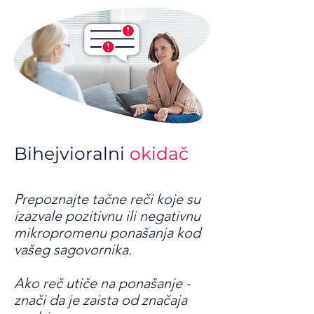
Bihejvioralni
okidač
Prepoznajte tačne reči koje su
izazvale pozitivnu ili negativnu
mikropromenu ponašanja kod
vašeg sagovornika.
Ako reč utiče na ponašanje -
znači da je zaista od značaja