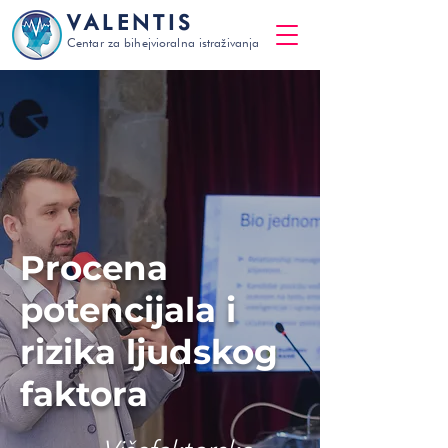
VALENTIS
Centar za bihejvioralna istraživanja
Procena
potencijala i
rizika ljudskog
faktora