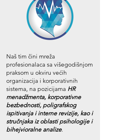
Naš tim čini mreža
profesionalaca sa višegodišnjom
praksom u okviru većih
organizacija i korporativnih
sistema, na pozicijama
HR
menadžmenta, korporativne
bezbednosti, poligrafskog
ispitivanja i interne revizije, kao i
stručnjaka iz oblasti psihologije i
bihejvioralne analize
.