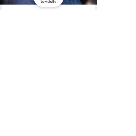
Newsletter
Osnivač CBI Valentis, savetnik i trener
Mirko Zorić
Više od decenije iskustva u kreiranju i
primeni naprednih alata višefaktorske
analize ponašanja i kontrole, u okviru
većih sistema. Mirko spaja svet HR-a i
korporativne bezbednosti, pomažući
kompanijama širom regiona da
donose sigurnije odluke o ljudima.
Okuplja tim eksperata (poligrafisti,
revizori, analitičari) i aktivno obučava
menadžment timove u Srbiji,
Hrvatskoj, BiH i S. Makedoniji kako da
prepoznaju skrivene potencijale i rizike
kroz analizu ponašanja zaposlenih.