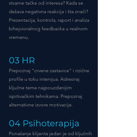
stvarne tačke od interesa? Kada se
dešava negativna reakcija i šta znači?
Prezentacija, kontrola, raport i analiza
bihejvioralnog feedbacka u realnom
vremenu.
03 HR
Prepoznaj "crvene zastavice" i rizične
profile u toku intervjua. Adresiraj
ključne teme najpouzdanijim
ispitivačkim tehnikama. Prepoznaj
alternativne izvore motivacije.
04 Psihoterapija
Ponašanje klijenta jedan je od ključnih