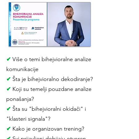
✔
Više o temi bihejvioralne analize
komunikacije
✔
Šta je bihejvioralno dekodiranje?
✔
Koji su temelji pouzdane analize
ponašanja?
✔
Šta su "bihejvioralni okidači" i
"klasteri signala"?
✔
Kako je organizovan trening?
✔
Svi prijavljeni dobijaju otvoren