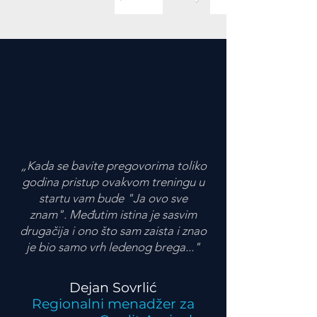
„Kada se bavite pregovorima toliko
godina pristup ovakvom treningu u
startu vam bude "Ja ovo sve
znam". Međutim istina je sasvim
drugačija i ono što sam zaista i znao
je bio samo vrh ledenog brega..."
Dejan Sovrlić
Regionalni menadžer za