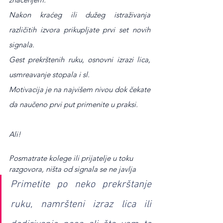
Nakon kraćeg ili dužeg istraživanja 
različitih izvora prikupljate prvi set novih 
signala.
Gest prekrštenih ruku, osnovni izrazi lica, 
usmreavanje stopala i sl.
Motivacija je na najvišem nivou dok čekate 
da naučeno prvi put primenite u praksi.
Ali!
Posmatrate kolege ili prijatelje u toku 
razgovora, ništa od signala se ne javlja
Primetite po neko prekrštanje 
ruku, namršteni izraz lica ili 