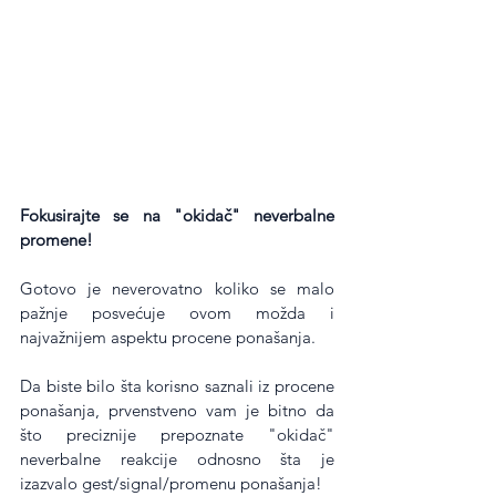
Fokusirajte se na "okidač" neverbalne 
promene!
Gotovo je neverovatno koliko se malo 
pažnje posvećuje ovom možda i 
najvažnijem aspektu procene ponašanja.
Da biste bilo šta korisno saznali iz procene 
ponašanja, prvenstveno vam je bitno da 
što preciznije prepoznate "okidač" 
neverbalne reakcije odnosno šta je 
izazvalo gest/signal/promenu ponašanja!