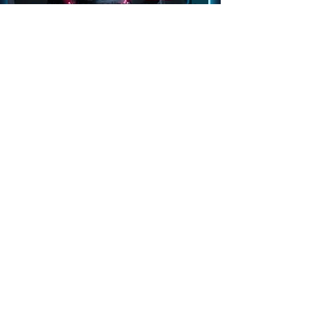
Bihejvioralna analiza komunikacije >
I1 DETEKTOR trening
Kriminalistič
ki islednik >