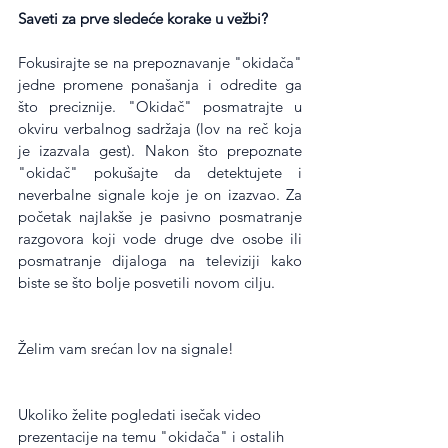
Saveti za prve sledeće korake u vežbi?
Fokusirajte se na prepoznavanje "okidača" 
jedne promene ponašanja i odredite ga 
što preciznije. "Okidač" posmatrajte u 
okviru verbalnog sadržaja (lov na reč koja 
je izazvala gest). Nakon što prepoznate 
"okidač" pokušajte da detektujete i 
neverbalne signale koje je on izazvao. Za 
početak najlakše je pasivno posmatranje 
razgovora koji vode druge dve osobe ili 
posmatranje dijaloga na televiziji kako 
biste se što bolje posvetili novom cilju.
Želim vam srećan lov na signale!
Ukoliko želite pogledati isečak video 
prezentacije na temu "okidača" i ostalih 