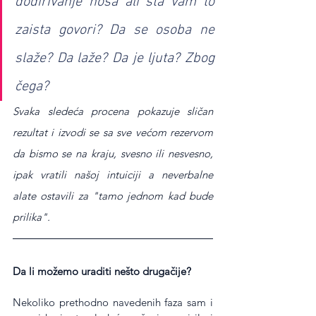
dodirivanje nosa ali šta vam to 
zaista govori? Da se osoba ne 
slaže? Da laže? Da je ljuta? Zbog 
čega?
Svaka sledeća procena pokazuje sličan 
rezultat i izvodi se sa sve većom rezervom 
da bismo se na kraju, svesno ili nesvesno, 
ipak vratili našoj intuiciji a neverbalne 
alate ostavili za "tamo jednom kad bude 
prilika".
Da li možemo uraditi nešto drugačije?
Nekoliko prethodno navedenih faza sam i 