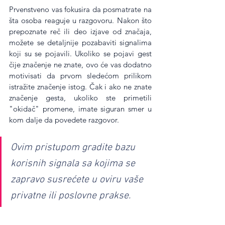
Prvenstveno vas fokusira da posmatrate na 
šta osoba reaguje u razgovoru. Nakon što 
prepoznate reč ili deo izjave od značaja, 
možete se detaljnije pozabaviti signalima 
koji su se pojavili. Ukoliko se pojavi gest 
čije značenje ne znate, ovo će vas dodatno 
motivisati da prvom sledećom prilikom 
istražite značenje istog. Čak i ako ne znate 
značenje gesta, ukoliko ste primetili 
"okidač" promene, imate siguran smer u 
kom dalje da povedete razgovor.
Ovim pristupom gradite bazu 
korisnih signala sa kojima se 
zapravo susrećete u oviru vaše 
privatne ili poslovne prakse.