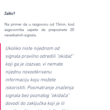
Zašto?
Na primer da u razgovoru od 15min, kod 
sagovornika uspete da prepoznate 20 
neverbalnih signala. 
Ukoliko niste nijednom od 
signala pravilno odredili "okidač" 
koji ga je izazvao, vi nemate 
nijednu novootkrivenu 
informaciju koju možete 
iskoristiti. Posmatranje značenja 
signala bez poznatog "okidača" 
dovodi do zaključka koji je ili 