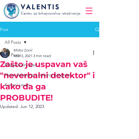
VALENTIS
Centar za bihejvioralna istraživanja
Post
All Posts
Mirko Zorić
All Posts
Mar 3, 2021
3 min read
Zašto je uspavan vaš
Bihejvioralni svet
"neverbalni detektor" i
Nova dešavanja i trening programi
kako da ga
Korisni saveti
PROBUDITE!
Updated:
Jun 12, 2023