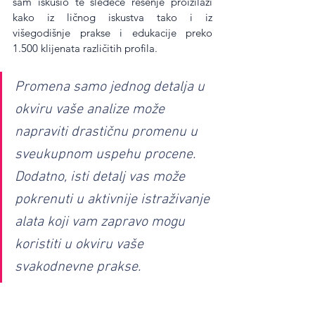
sam iskusio te sledeće rešenje proizilazi 
kako iz ličnog iskustva tako i iz 
višegodišnje prakse i edukacije preko 
1.500 klijenata različitih profila.
Promena samo jednog detalja u 
okviru vaše analize može 
napraviti drastičnu promenu u 
sveukupnom uspehu procene. 
Dodatno, isti detalj vas može 
pokrenuti u aktivnije istraživanje 
alata koji vam zapravo mogu 
koristiti u okviru vaše 
svakodnevne prakse.