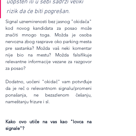
uopšten ili u sebi sadrži veliki 
rizik da će biti pogrešan.
Signal uznemirenosti bez jasnog "okidača" 
kod novog kandidata za posao može 
značiti mnogo toga. Možda je osoba 
nervozna zbog rasprave oko parking mesta 
pre sastanka? Možda vaš neki komentar 
nije bio na mestu? Možda falsifikuje 
relevantne informacije vezane za razgovor 
za posao?
Dodatno, uočeni "okidač" vam potvrđuje 
da je reč o relevantnom signalu/promeni 
ponašanja, ne bezazlenom češanju, 
nameštanju frizure i sl.
Kako ovo utiče na vas kao "lovca na 
signale"?